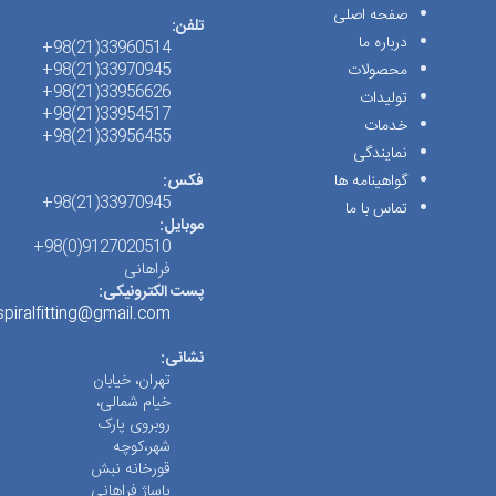
صفحه اصلی
تلفن:
درباره ما
33960514(21)98+
محصولات
33970945(21)98+
33956626(21)98+
تولیدات
33954517(21)98+
خدمات
33956455(21)98+
نمایندگی
گواهینامه ها
فکس:
33970945(21)98+
تماس با ما
موبایل:
9127020510(0)98+
فراهانی
پست الکترونیکی:
spiralfitting@gmail.com
نشانی:
تهران، خیابان
خیام شمالی،
روبروی پارک
شهر،کوچه
قورخانه نبش
پاساژ فراهانی