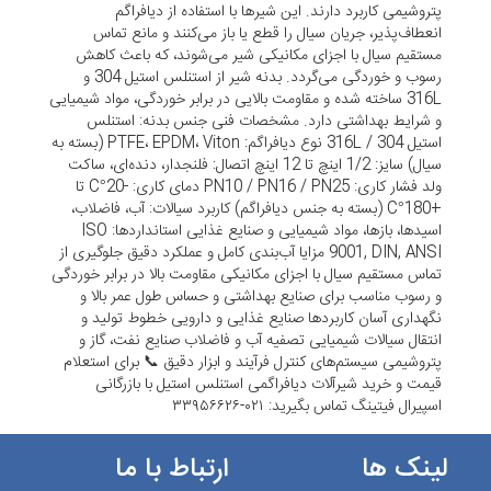
پتروشیمی کاربرد دارند. این شیرها با استفاده از دیافراگم
انعطاف‌پذیر، جریان سیال را قطع یا باز می‌کنند و مانع تماس
مستقیم سیال با اجزای مکانیکی شیر می‌شوند، که باعث کاهش
رسوب و خوردگی می‌گردد. بدنه شیر از استنلس استیل 304 و
316L ساخته شده و مقاومت بالایی در برابر خوردگی، مواد شیمیایی
و شرایط بهداشتی دارد. مشخصات فنی جنس بدنه: استنلس
استیل 304 / 316L نوع دیافراگم: PTFE، EPDM، Viton (بسته به
سیال) سایز: 1/2 اینچ تا 12 اینچ اتصال: فلنجدار، دنده‌ای، ساکت
ولد فشار کاری: PN10 / PN16 / PN25 دمای کاری: -20°C تا
+180°C (بسته به جنس دیافراگم) کاربرد سیالات: آب، فاضلاب،
اسیدها، بازها، مواد شیمیایی و صنایع غذایی استانداردها: ISO
9001, DIN, ANSI مزایا آب‌بندی کامل و عملکرد دقیق جلوگیری از
تماس مستقیم سیال با اجزای مکانیکی مقاومت بالا در برابر خوردگی
و رسوب مناسب برای صنایع بهداشتی و حساس طول عمر بالا و
نگهداری آسان کاربردها صنایع غذایی و دارویی خطوط تولید و
انتقال سیالات شیمیایی تصفیه آب و فاضلاب صنایع نفت، گاز و
پتروشیمی سیستم‌های کنترل فرآیند و ابزار دقیق 📞 برای استعلام
قیمت و خرید شیرآلات دیافراگمی استنلس استیل با بازرگانی
اسپیرال فیتینگ تماس بگیرید: ۰۲۱-۳۳۹۵۶۶۲۶
لینک ها
ارتباط با ما