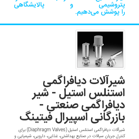
پتروشیمی و پالایشگاهی
را پوشش می‌دهیم.
شیرآلات دیافراگمی
استنلس استیل - شیر
دیافراگمی صنعتی -
بازرگانی اسپیرال فیتینگ
شیرآلات دیافراگمی استنلس استیل (Diaphragm Valves) برای
کنترل جریان سیالات در صنایع بهداشتی، غذایی، دارویی، شیمیایی و