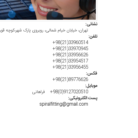
نشانی:
تهران، خیابان خیام شمالی، روبروی پارک شهر،کوچه قورخ
تلفن:
33960514(21)98+
33970945(21)98+
33956626(21)98+
33954517(21)98+
33956455(21)98+
فکس:
89776626(21)98+
موبایل:
9127020510(0)98+ فراهانی
پست الکترونیکی:
spiralfitting@gmail.com