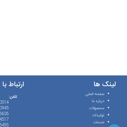
لینک ها
ارتباط با 
صفحه اصلی
تلفن:
درباره ما
(21)98+
محصولات
(21)98+
(21)98+
تولیدات
(21)98+
خدمات
(21)98+