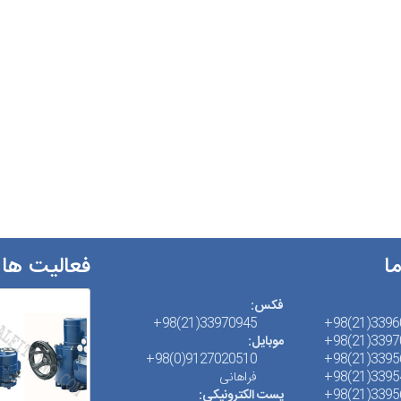
ما
فعالیت ها
فکس:
33970945(21)98+
33960514
33970945
موبایل:
9127020510(0)98+
33956626
33954517
فراهانی
33956455
پست الکترونیکی: