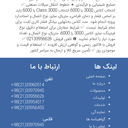
صنایع شیمیایی و فرآیندی 🔸 خطوط انتقال سیالات صنعتی ✅
انتخاب کلاس 3000 یا 6000 انتخاب Class 3000 یا 6000 باید
بر اساس فشار و دمای طراحی، متریال، سایز، نوع اتصال و استاندارد
پروژه انجام شود. عدد کلاس به‌تنهایی بیانگر فشار کاری ثابت برای
تمام شرایط نیست. ✅ شرایط سفارش برای استعلام دقیق، نوع
فیتینگ، سایز، کلاس 3000 یا 6000، متریال، نوع اتصال و تعداد
مورد نیاز را اعلام نمایید. ☎️ تلفن فروش: 02133956626 ✅
فروش با فاکتور رسمی و گواهی ارزش افزوده ✅ استعلام قیمت و
موجودی روز ✅ تأمین سریع کالا و ارسال به سراسر کشور
لینک ها
ارتباط با ما
صفحه اصلی
تلفن:
درباره ما
33960514(21)98+
محصولات
33970945(21)98+
33956626(21)98+
تولیدات
33954517(21)98+
خدمات
33956455(21)98+
نمایندگی
گواهینامه ها
فکس:
33970945(21)98+
تماس با ما