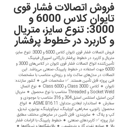
فروش اتصالات فشار قوی
تایوان کلاس 6000 و
3000: تنوع سایز، متریال
و کاربرد در خطوط پرفشار
فروش اتصالات فشار قوی تایوان کلاس 6000 و 3000: تنوع سایز،
متریال و کاربرد در خطوط پرفشار بازرگانی اسپیرال فیتینگ
تأمین‌کننده انواع اتصالات فشار قوی تایوان در کلاس‌های 3000 و
6000 جهت استفاده در خطوط پایپینگ صنعتی می‌باشد. این
اتصالات در مدل‌های ساکت ولد و رزوه‌ای، متناسب با مشخصات
فنی پروژه قابل تأمین هستند. ✅ مشخصات فنی 🔹 کشور سازنده:
تایوان 🔹 کلاس: Class 3000 و Class 6000 🔹 نوع اتصال:
Socket Weld و Threaded متناسب با نوع محصول 🔹 متریال:
کربن استیل، استنلس استیل 304 و 316 متناسب با موجودی و
سفارش 🔹 استاندارد ابعادی متداول: ASME B16.11 🔹 انواع
محصول: زانویی، سه‌راهی، کوپلینگ، نیم‌کوپلینگ، یونیون، تبدیل،
کپ و پلاگ 🔹 سایزبندی: قابل تأمین در سایزهای مختلف مطابق
نیاز پروژه ✅ کاربردهای صنعتی 🔸 خطوط پایپینگ با الزامات فشار
بالا 🔸 صنایع نفت، گاز و پتروشیمی 🔸 پالایشگاه‌ها و نیروگاه‌ها 🔸