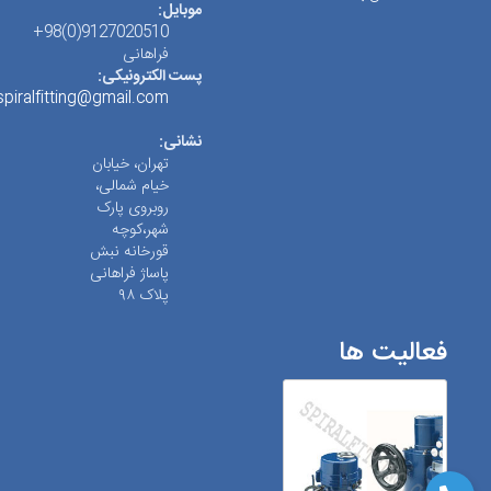
موبایل:
9127020510(0)98+
فراهانی
پست الکترونیکی:
spiralfitting@gmail.com
نشانی:
تهران، خیابان
خیام شمالی،
روبروی پارک
شهر،کوچه
قورخانه نبش
پاساژ فراهانی
پلاک ۹۸
فعالیت ها