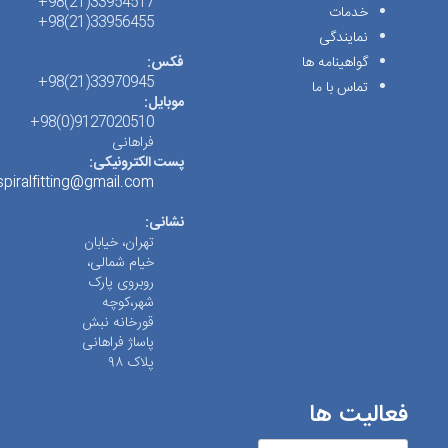
33954517(21)98+
خدمات
33956455(21)98+
نمایندگی
گواهینامه ها
فکس:
33970945(21)98+
تماس با ما
موبایل:
9127020510(0)98+
فراهانی
پست الکترونیکی:
spiralfitting@gmail.com
نشانی:
تهران، خیابان
خیام شمالی،
روبروی پارک
شهر،کوچه
قورخانه نبش
پاساژ فراهانی
پلاک ۹۸
فعالیت ها