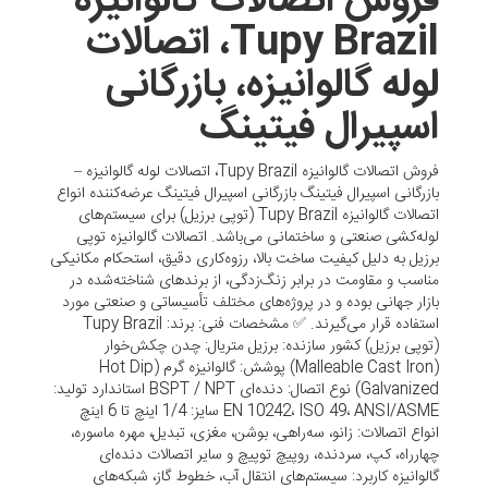
فروش اتصالات گالوانیزه
Tupy Brazil، اتصالات
لوله گالوانیزه، بازرگانی
اسپیرال فیتینگ
فروش اتصالات گالوانیزه Tupy Brazil، اتصالات لوله گالوانیزه –
بازرگانی اسپیرال فیتینگ بازرگانی اسپیرال فیتینگ عرضه‌کننده انواع
اتصالات گالوانیزه Tupy Brazil (توپی برزیل) برای سیستم‌های
لوله‌کشی صنعتی و ساختمانی می‌باشد. اتصالات گالوانیزه توپی
برزیل به دلیل کیفیت ساخت بالا، رزوه‌کاری دقیق، استحکام مکانیکی
مناسب و مقاومت در برابر زنگ‌زدگی، از برندهای شناخته‌شده در
بازار جهانی بوده و در پروژه‌های مختلف تأسیساتی و صنعتی مورد
استفاده قرار می‌گیرند. ✅ مشخصات فنی: برند: Tupy Brazil
(توپی برزیل) کشور سازنده: برزیل متریال: چدن چکش‌خوار
(Malleable Cast Iron) پوشش: گالوانیزه گرم (Hot Dip
Galvanized) نوع اتصال: دنده‌ای BSPT / NPT استاندارد تولید:
EN 10242، ISO 49، ANSI/ASME سایز: 1/4 اینچ تا 6 اینچ
انواع اتصالات: زانو، سه‌راهی، بوشن، مغزی، تبدیل، مهره ماسوره،
چهارراه، کپ، سردنده، روپیچ توپیچ و سایر اتصالات دنده‌ای
گالوانیزه کاربرد: سیستم‌های انتقال آب، خطوط گاز، شبکه‌های