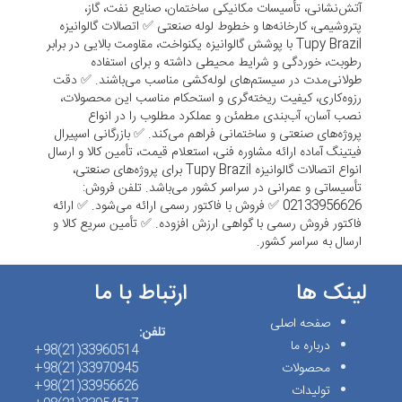
آتش‌نشانی، تأسیسات مکانیکی ساختمان، صنایع نفت، گاز،
پتروشیمی، کارخانه‌ها و خطوط لوله صنعتی ✅ اتصالات گالوانیزه
Tupy Brazil با پوشش گالوانیزه یکنواخت، مقاومت بالایی در برابر
رطوبت، خوردگی و شرایط محیطی داشته و برای استفاده
طولانی‌مدت در سیستم‌های لوله‌کشی مناسب می‌باشند. ✅ دقت
رزوه‌کاری، کیفیت ریخته‌گری و استحکام مناسب این محصولات،
نصب آسان، آب‌بندی مطمئن و عملکرد مطلوب را در انواع
پروژه‌های صنعتی و ساختمانی فراهم می‌کند. ✅ بازرگانی اسپیرال
فیتینگ آماده ارائه مشاوره فنی، استعلام قیمت، تأمین کالا و ارسال
انواع اتصالات گالوانیزه Tupy Brazil برای پروژه‌های صنعتی،
تأسیساتی و عمرانی در سراسر کشور می‌باشد. تلفن فروش:
02133956626 ✅ فروش با فاکتور رسمی ارائه می‌شود. ✅ ارائه
فاکتور فروش رسمی با گواهی ارزش افزوده. ✅ تأمین سریع کالا و
ارسال به سراسر کشور.
لینک ها
ارتباط با ما
صفحه اصلی
تلفن:
درباره ما
33960514(21)98+
محصولات
33970945(21)98+
33956626(21)98+
تولیدات