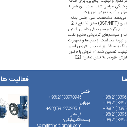
 برنجی دنده‌ای برند CIM Italy با ساختار مقاوم و کیفیت ایتالیایی، برای حذف
 خانگی طراحی شده است. این شیر با
ؤثر از آسیب دیدن تجهیزات
ش می‌دهد. مشخصات فنی: جنس بدنه:
برنجی با کیفیت بالا برند: CIM Italy (ایتالیا) نوع اتصال: دنده‌ای (BSP/NPT) سایز: ½ اینچ تا 2
ری: تا 16 بار (PN16) دمای کاری: تا 120 درجه سانتی‌گراد جنس صافی داخلی: استیل
آب و سیستم‌های گرمایشی صنایع نفت،
 تهویه محافظت از پمپ‌ها و تجهیزات
زنگ با منافذ ریز نصب و تعویض آسان
 کیفیت تضمین شده ✅ فروش با فاکتور
رسمی ارائه می‌شود. ✅ ارائه فاکتور فروش رسمی با گواهی ارزش افزوده. 📞 تلفن تماس: 021-
ما
فعالیت ها
فکس:
33970945(21)98+
33960514
33970945
موبایل:
9127020510(0)98+
33956626
33954517
فراهانی
33956455
پست الکترونیکی:
spiralfitting@gmail.com