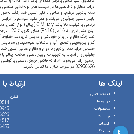
محصول: شیر صافی
ذرات معلق و ناخالصی‌ها در سیستم‌های لوله‌کشی صنعتی و
بدنه برنجی مرغوب و صافی داخلی استیل ضد زنگ، به‌طور م
پایین‌دستی جلوگیری می‌کند و عمر مفید سیستم را افزای
اینچ فشار کا
ضد زنگ مقاوم در برابر خوردگی و سایش کاربردها: خطوط 
گاز و پتروشیمی تصفیه آب و فاضلاب سیستم‌های سرمایش و
حساس مزایا: بدنه برنجی با دوام و مقاوم صافی استیل ضد 
جلوگیری از آسیب به تجهیزات پایین‌دستی ساخت ایتالیا با
33956626 در صورت نیاز با ما تماس بگیرید.
لینک ها
ارتباط با 
صفحه اصلی
تلفن:
درباره ما
(21)98+
محصولات
(21)98+
(21)98+
تولیدات
(21)98+
خدمات
(21)98+
نمایندگی