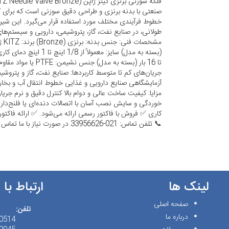
صنعتی با بدنه برنزی و طراحی دقیق سوزنی است که برای کن
خطوط فرآیندی مختلف مورد استفاده قرار می‌گیرد. این شیر 
طولانی، در صنایع نفت، گاز، پتروشیمی، دارویی و سیستم‌های ا
مشخص
تا 16 بار (بسته به مدل)
جریان‌های کم تا متوسط کاربردها: صنایع نفت، گاز و پتروشی
آزمایشگاهی صنایع دارویی و غذایی خطوط انتقال آب و بخا
مزایا: کیفیت ساخت عالی و دوام بالا کنترل دقیق و نرم جری
خوردگی و سایش نصب آسان با اتصالات دنده‌ای یا فلنج‌دار
کاری ✅ فروش با فاکتور رسمی ارائه می‌شود. ✅ ارائه فاکتو
📞 تلفن تماس: 021-33956626 در صورت نیاز با ما تماس بگیرید.
لینک ها
ارتباط با 
صفحه اصلی
تلفن:
درباره ما
(21)98+