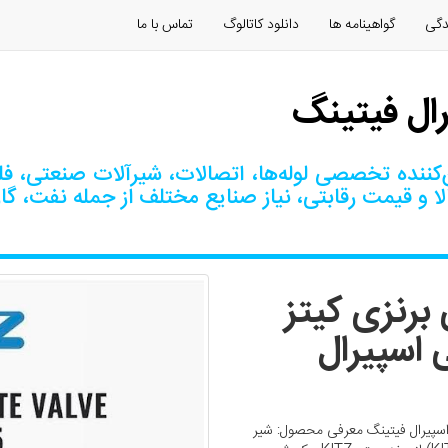
دگی
گواهینامه ها
دانلود كاتالوگ
تماس با ما
رال فیتینگ
کننده تخصصی لوله‌ها، اتصالات، شیرآلات صنعتی، فلنج
ا و قیمت رقابتی، نیاز صنایع مختلف از جمله نفت، گا
برنزی کیتز
زرگانی اسپیرال
رنزی کیتز ژاپن (KITZ) | بازرگانی اسپیرال فیتینگ معرفی محصول: شیر