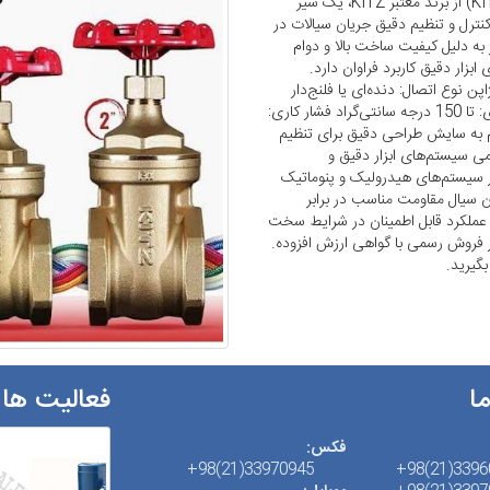
فلکه سوزنی برنزی کیتز ژاپن (KITZ Needle Valve Bronze) از برند معتبر KITZ، یک شیر
ترل و تنظیم دقیق جریان سیالات در
به دلیل کیفیت ساخت بالا و دوام
بزار دقیق کاربرد فراوان دارد.
ات فنی: جنس بدنه: برنزی (Bronze) برند: KITZ ژاپن نوع اتصال: دنده‌ای یا فلنج‌دار
(بسته به مدل) سایز: معمولاً از 1/8 اینچ تا 1 اینچ دمای کاری: تا 150 درجه سانتی‌گراد فشار کاری:
 جنس نشیمن: PTFE یا مواد مقاوم به سایش طراحی دقیق برای تنظیم
می سیستم‌های ابزار دقیق و
ر سیستم‌های هیدرولیک و پنوماتیک
ان سیال مقاومت مناسب در برابر
 عملکرد قابل اطمینان در شرایط سخت
ر فروش رسمی با گواهی ارزش افزوده.
ما
فعالیت ها
فکس:
33970945(21)98+
33960514