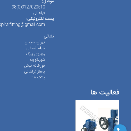
موبایل:
9127020510(0)98+
فراهانی
پست الکترونیکی:
spiralfitting@gmail.com
نشانی:
تهران، خیابان
خیام شمالی،
روبروی پارک
شهر،کوچه
قورخانه نبش
پاساژ فراهانی
پلاک ۹۸
فعالیت ها