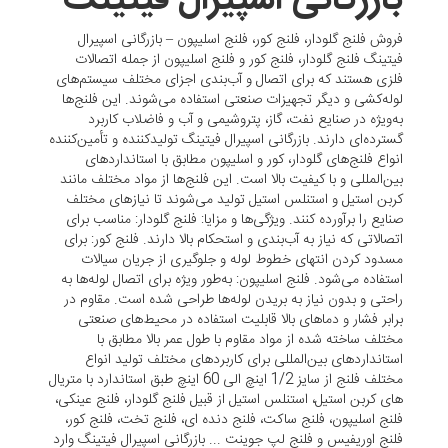
بازرگانی اسپیرال فیتینگ
فروش فلنج گلودار، فلنج کور، فلنج اسلیپون – بازرگانی اسپیرال
فیتینگ فلنج گلودار، فلنج کور و فلنج اسلیپون از جمله اتصالات
فلزی هستند که برای اتصال و آب‌بندی اجزای مختلف سیستم‌های
لوله‌کشی و دیگر تجهیزات صنعتی استفاده می‌شوند. این فلنج‌ها
به‌ویژه در صنایع نفت، گاز، پتروشیمی و آب و فاضلاب کاربرد
گسترده‌ای دارند. بازرگانی اسپیرال فیتینگ تولیدکننده و تأمین‌کننده
انواع فلنج‌های گلودار، کور و اسلیپون مطابق با استانداردهای
بین‌المللی و با کیفیت بالا است. این فلنج‌ها از مواد مختلف مانند
کربن استیل و استنلس استیل تولید می‌شوند تا نیازهای مختلف
صنایع را برآورده کنند. ویژگی‌ها و مزایا: فلنج گلودار: مناسب برای
اتصالاتی که نیاز به آب‌بندی و استحکام بالا دارند. فلنج کور: برای
مسدود کردن انتهای خطوط لوله و جلوگیری از جریان سیالات
استفاده می‌شود. فلنج اسلیپون: به‌طور ویژه برای اتصال لوله‌ها به
راحتی و بدون نیاز به بریدن لوله‌ها طراحی شده است. مقاوم در
برابر فشار و دماهای بالا قابلیت استفاده در محیط‌های صنعتی
مختلف ساخته شده از مواد مقاوم با طول عمر بالا مطابق با
استانداردهای بین‌المللی برای کاربردهای مختلف تولید انواع
مختلف فلنج از سایز 1/2 اینچ الی 60 اینچ طبق استاندارد با متریال
های کربن استیل، استنلس استیل از قبیل فلنج گلودار، فلنج عینکی،
فلنج اسلیپون، فلنج ساکت، فلنج دنده ای، فلنج تخت، فلنج کور،
فلنج اوریفیس و فلنج لپ جوینت ... بازرگانی اسپیرال فیتینگ وارد