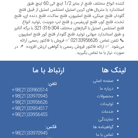
کننده انواع مختلف فلنج از سایز 1/2 اینچ الی 60 اینچ طبق
استاندارد با متریال های کربن استیل، استنلس استیل از قبیل فلنج
گلودار، فلنج عینکی، فلنج اسلیپون، فلنج ساکت، فلنج دنده ای، فلنج
تخت، فلنج کور، فلنج اوریفیس و فلنج لپ جوینت ,تولید انواع
فلنج استنلس استیل با آلیاژهای مختلف 304-316-321 با برگه آنالیز
و طبق استاندارد جهانی تولید فلنج گلودار فلنج کور فلنج اسلیپون
📞 تلفن تماس: 02133956626 ✅ فروش با فاکتور رسمی ارائه
می‌شود. ✅ ارائه فاکتور فروش رسمی با گواهی ارزش افزوده. 📌 در
صورت نیاز با ما تماس بگیرید.
لینک ها
ارتباط با ما
صفحه اصلی
تلفن:
درباره ما
33960514(21)98+
محصولات
33970945(21)98+
33956626(21)98+
تولیدات
33954517(21)98+
خدمات
33956455(21)98+
نمایندگی
گواهینامه ها
فکس:
33970945(21)98+
تماس با ما