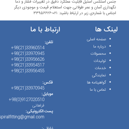
جنس استنلس استیل قابلیت عملکرد دقیق در تغییرات فشار و دما
نگهداری آسان و عمر طولانی جهت استعلام قیمت و موجودی دیگر
اجناس با شماره‌ی زیر در ارتباط باشید: ۰۲۱-۳۳۹۵۶۶۲۶
لینک ها
ارتباط با ما
صفحه اصلی
تلفن:
درباره ما
33960514(21)98+
محصولات
33970945(21)98+
33956626(21)98+
تولیدات
33954517(21)98+
خدمات
33956455(21)98+
نمایندگی
گواهینامه ها
فکس:
33970945(21)98+
تماس با ما
موبایل:
9127020510(0)98+
فراهانی
پست الکترونیکی:
spiralfitting@gmail.com
نشانی: