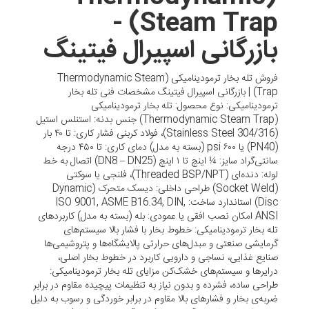
Steam Trap) -
بازرگانی اسپیرال فیتینگ
فروش تله بخار ترمودینامیکی (Thermodynamic Steam
Trap) | بازرگانی اسپیرال فیتینگ مشخصات فنی تله بخار
ترمودینامیکی: نوع محصول: تله بخار ترمودینامیکی
(Thermodynamic Steam Trap) جنس بدنه: استنلس استیل
(Stainless Steel 304/316)، فولاد کربنی فشار کاری: تا ۴۰ بار
(PN40) یا ۶۰۰ psi (بسته به مدل) دمای کاری: تا ۴۵۰ درجه
سانتی‌گراد سایز: ¼ اینچ تا ۱ اینچ (DN8 – DN25) اتصال به خط
لوله: دنده‌ای (Threaded BSP/NPT)، فلنجی یا سوکتی
(Socket Weld) طراحی داخلی: دیسک متحرک (Dynamic
Disc) استاندارد ساخت: ISO 9001, ASME B16.34, DIN,
ANSI امکان نصب افقی یا عمودی: بله (بسته به مدل) کاربردهای
تله بخار ترمودینامیکی: خطوط بخار با فشار بالا سیستم‌های
گرمایشی صنعتی و مبدل‌های حرارتی پالایشگاه‌ها و پتروشیمی‌ها
صنایع غذایی، نساجی و دارویی کاربرد در خطوط بخار اصلی،
درایرها و سیستم‌های خشک‌کن مزایای تله بخار ترمودینامیکی:
طراحی ساده، فشرده و بدون نیاز به تنظیمات پیچیده مقاوم در برابر
ضربه‌ی بخار و فشارهای بالا مقاوم در برابر خوردگی و رسوب به دلیل