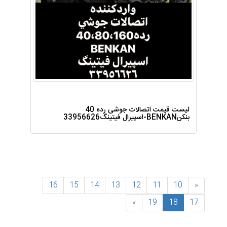
لیست قیمت اتصالات جوشی رده 40
بنکنBENKAN-اسپیرال فیتینگ33956626
16
15
14
13
12
11
10
«
(فعلی)
»
19
18
17