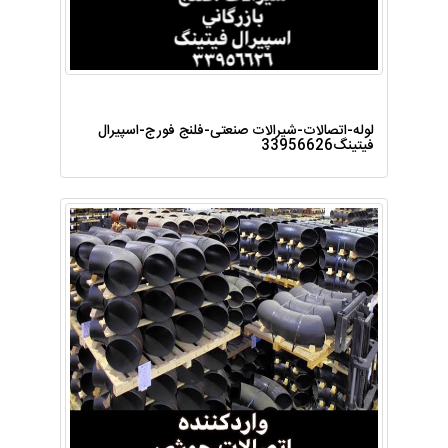
لوله-اتصالات-شیرالات صنعتی-فلنج فورج-اسپیرال
فیتینگ33956626