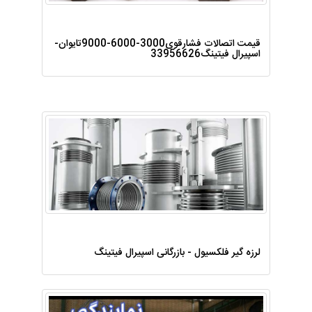
قیمت اتصالات فشارقوی3000-6000-9000تایوان-
اسپیرال فیتینگ33956626
لرزه گیر فلکسیول - بازرگانی اسپیرال فیتینگ