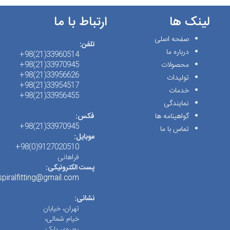
لینک ها
ارتباط با ما
صفحه اصلی
تلفن:
درباره ما
33960514(21)98+
محصولات
33970945(21)98+
33956626(21)98+
تولیدات
33954517(21)98+
خدمات
33956455(21)98+
نمایندگی
گواهینامه ها
فکس:
33970945(21)98+
تماس با ما
موبایل:
9127020510(0)98+
فراهانی
پست الکترونیکی:
spiralfitting@gmail.com
نشانی:
تهران، خیابان
خیام شمالی،
روبروی پارک