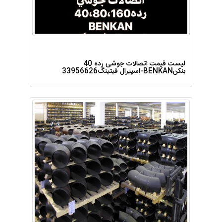
لیست قیمت اتصالات جوشی رده 40
بنکنBENKAN-اسپیرال فیتینگ33956626