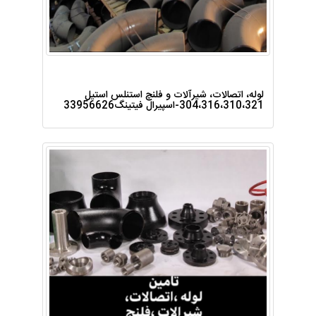
لوله، اتصالات، شیرآلات و فلنچ استنلس استیل
304،316،310،321-اسپیرال فیتینگ33956626