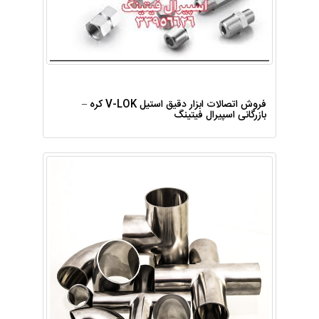
فروش اتصالات ابزار دقیق استیل V-LOK کره –
بازرگانی اسپیرال فیتینگ