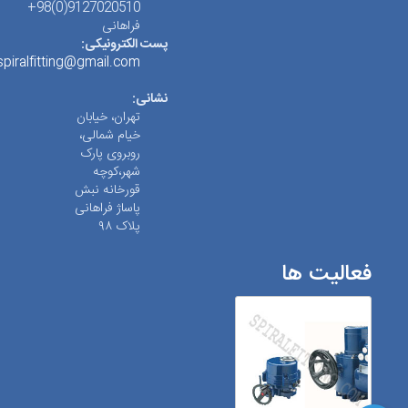
9127020510(0)98+
فراهانی
پست الکترونیکی:
spiralfitting@gmail.com
نشانی:
تهران، خیابان
خیام شمالی،
روبروی پارک
شهر،کوچه
قورخانه نبش
پاساژ فراهانی
پلاک ۹۸
فعالیت ها