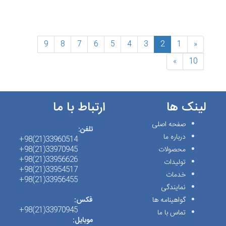
(فعلی)
9
8
7
6
5
4
3
2
1
«
»
10
لینک ها
ارتباط با ما
صفحه اصلی
تلفن:
درباره ما
33960514(21)98+
محصولات
33970945(21)98+
33956626(21)98+
تولیدات
33954517(21)98+
خدمات
33956455(21)98+
نمایندگی
گواهینامه ها
فکس:
33970945(21)98+
تماس با ما
موبایل: